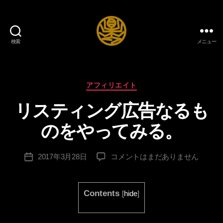
検索
メニュー
自
給
作
自
成
足
カ
アフィリエイト
者
DIY
テ
:
リスティング広告なるも
生
ゴ
lo
活
リ
n
のをやってみる。
ブ
ー
g
ロ
sl
グ
投
リ
2017年3月28日
コメントはまだありません
e
投
稿
ス
e
稿
者
テ
v
日
ィ
e
Contents
[
hide
]
ン
s
グ
pr
広
in