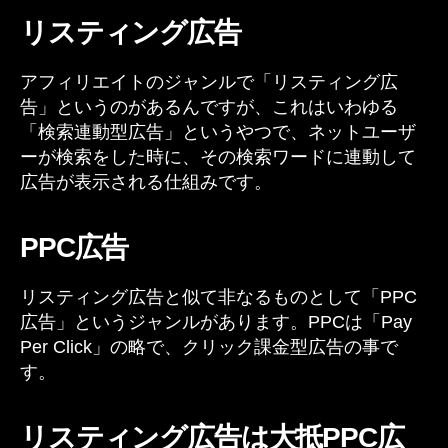
告
g
リスティング広告
な
る
アフィリエイトのジャンルで「リスティング広
も
告」というのがあるんですが、これはいわゆる
の
を
「検索連動型広告」というやつで、ネットユーザ
や
ーが検索をした時に、その検索ワードに連動して
っ
広告が表示される仕組みです。
て
み
る。
PPC広告
へ
の
リスティング広告と似て非なるものとして「PPC
広告」というジャンルがあります。PPCは「Pay
Per Click」の略で、クリック課金型広告の事で
す。
リスティング広告は大抵PPC広