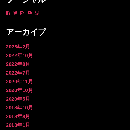
や
_yanzo
longsleevespring
yan
longsleevespring
ん
さ
さ
zo
さ
ゾ
ん
ん
さ
ん
ー
の
の
ん
の
アーカイブ
さ
プ
プ
の
プ
ん
ロ
ロ
プ
ロ
の
フ
フ
ロ
フ
プ
ィ
ィ
フ
ィ
2023年2月
ロ
ー
ー
ィ
ー
フ
ル
ル
ー
ル
2022年10月
ィ
を
を
ル
を
2022年8月
ー
Twitter
Instagram
を
WordPress.org
ル
で
で
YouTube
で
2022年7月
を
表
表
で
表
Facebook
示
示
表
示
2020年11月
で
示
表
2020年10月
示
2020年5月
2018年10月
2018年8月
2018年1月