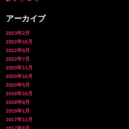
ん
さ
さ
zo
さ
ゾ
ん
ん
さ
ん
ー
の
の
ん
の
アーカイブ
さ
プ
プ
の
プ
ん
ロ
ロ
プ
ロ
の
フ
フ
ロ
フ
プ
ィ
ィ
フ
ィ
2023年2月
ロ
ー
ー
ィ
ー
フ
ル
ル
ー
ル
2022年10月
ィ
を
を
ル
を
2022年8月
ー
Twitter
Instagram
を
WordPress.org
ル
で
で
YouTube
で
2022年7月
を
表
表
で
表
Facebook
示
示
表
示
2020年11月
で
示
表
2020年10月
示
2020年5月
2018年10月
2018年8月
2018年1月
2017年11月
2017年8月