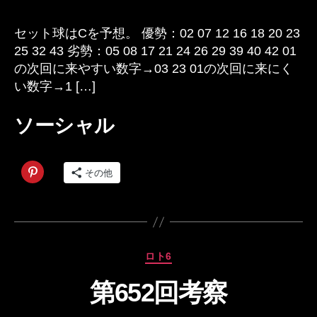
者
回
日
予
セット球はCを予想。 優勢：02 07 12 16 18 20 23
想
25 32 43 劣勢：05 08 17 21 24 26 29 39 40 42 01
へ
の次回に来やすい数字→03 23 01の次回に来にく
の
い数字→1 […]
ソーシャル
その他
カ
ロト6
テ
第652回考察
ゴ
作
リ
成
ー