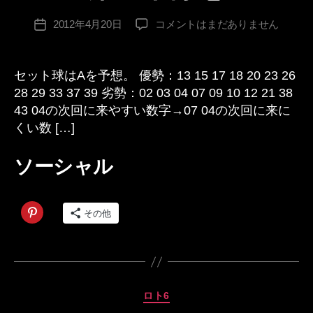
成
ー
投
第
2012年4月20日
コメントはまだありません
者
投
稿
652
:
稿
者
回
日
予
セット球はAを予想。 優勢：13 15 17 18 20 23 26
想
28 29 33 37 39 劣勢：02 03 04 07 09 10 12 21 38
へ
43 04の次回に来やすい数字→07 04の次回に来に
の
くい数 […]
ソーシャル
その他
カ
ロト6
テ