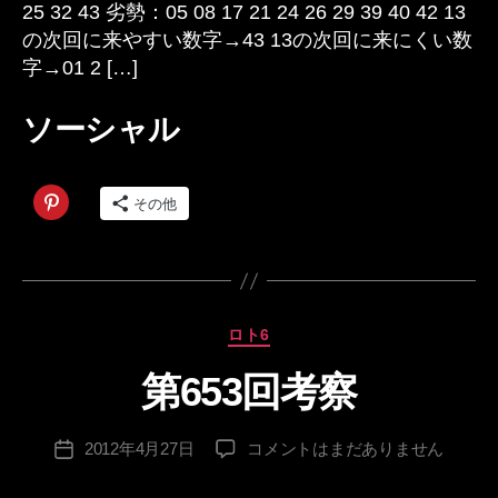
25 32 43 劣勢：05 08 17 21 24 26 29 39 40 42 13
へ
の次回に来やすい数字→43 13の次回に来にくい数
の
字→01 2 […]
ソーシャル
その他
カ
ロト6
テ
第653回考察
ゴ
作
リ
成
ー
投
第
2012年4月27日
コメントはまだありません
者
投
稿
653
:
稿
者
回