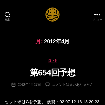
検索
メニュー
自
給
自
足
月:
2012年4月
DIY
生
活
カ
ブ
ロト6
テ
ロ
第654回予想
ゴ
グ
作
リ
成
ー
投
第
2012年4月27日
コメントはまだありません
者
投
稿
654
:
稿
者
回
日
予
セット球はCを予想。 優勢：02 07 12 16 18 20 23
想