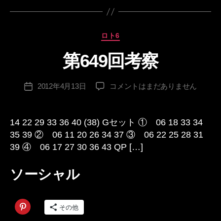
カ
ロト6
テ
第649回考察
ゴ
作
リ
成
ー
投
第
2012年4月13日
コメントはまだありません
者
投
稿
649
:
稿
者
回
日
考
14 22 29 33 36 40 (38) Gセット ① 06 18 33 34
察
35 39 ② 06 11 20 26 34 37 ③ 06 22 25 28 31
へ
39 ④ 06 17 27 30 36 43 QP […]
の
ソーシャル
その他