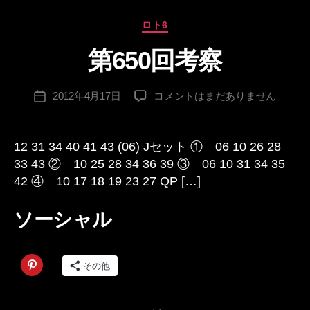
カ
ロト6
テ
第650回考察
ゴ
作
リ
成
ー
投
第
2012年4月17日
コメントはまだありません
者
投
稿
650
:
稿
者
回
日
考
12 31 34 40 41 43 (06) Jセット ① 06 10 26 28
察
33 43 ② 10 25 28 34 36 39 ③ 06 10 31 34 35
へ
42 ④ 10 17 18 19 23 27 QP […]
の
ソーシャル
その他