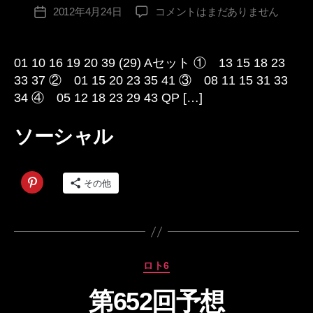
投
第
2012年4月24日
コメントはまだありません
者
投
稿
652
:
稿
者
回
日
考
01 10 16 19 20 39 (29) Aセット ① 13 15 18 23
察
33 37 ② 01 15 20 23 35 41 ③ 08 11 15 31 33
へ
34 ④ 05 12 18 23 29 43 QP […]
の
ソーシャル
その他
カ
ロト6
テ
第652回予想
ゴ
作
リ