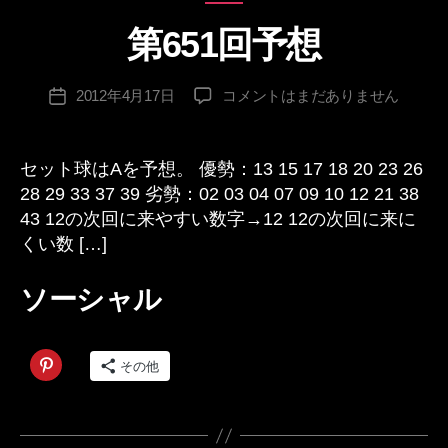
テ
第651回予想
ゴ
作
リ
成
ー
投
第
2012年4月17日
コメントはまだありません
者
投
稿
651
:
稿
者
回
日
予
セット球はAを予想。 優勢：13 15 17 18 20 23 26
想
28 29 33 37 39 劣勢：02 03 04 07 09 10 12 21 38
へ
43 12の次回に来やすい数字→12 12の次回に来に
の
くい数 […]
ソーシャル
その他