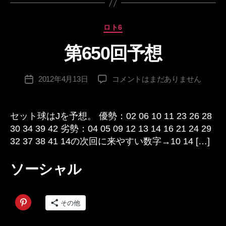
カ
ロト6
テ
第650回予想
ゴ
作
リ
成
ー
投
第
2012年4月13日
コメントはまだありません
者
投
稿
650
:
稿
者
回
日
予
セット球はJを予想。 優勢：02 06 10 11 23 26 28
想
30 34 39 42 劣勢：04 05 09 12 13 14 16 21 24 29
へ
32 37 38 41 14の次回に来やすい数字→10 14 […]
の
ソーシャル
その他