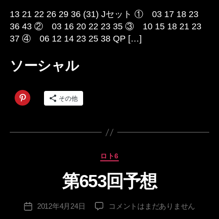
日
考
13 21 22 26 29 36 (31) Jセット ① 03 17 18 23
察
36 43 ② 03 16 20 22 23 35 ③ 10 15 18 21 23
へ
37 ④ 06 12 14 23 25 38 QP […]
の
ソーシャル
その他
カ
ロト6
テ
第653回予想
ゴ
作
リ
成
ー
投
第
2012年4月24日
コメントはまだありません
者
投
稿
653
:
稿