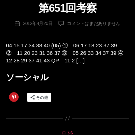
第651回考察
ゴ
作
リ
成
ー
投
第
2012年4月20日
コメントはまだありません
者
投
稿
651
:
稿
者
回
日
考
04 15 17 34 38 40 (05) ① 06 17 18 23 37 39
察
② 11 20 23 31 36 37 ③ 05 26 33 34 37 39 ④
へ
12 28 29 37 41 43 QP 11 2 […]
の
ソーシャル
その他
カ
ロト6