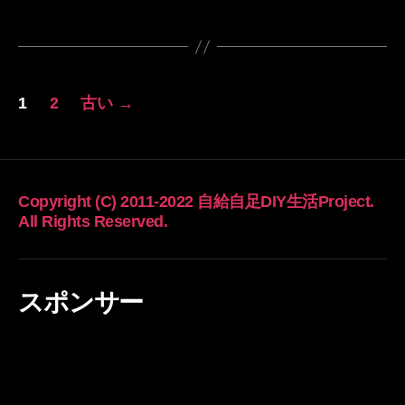
投
1
2
古い
→
稿
の
ペ
Copyright (C) 2011-2022 自給自足DIY生活Project.
All Rights Reserved.
ー
ジ
スポンサー
送
り