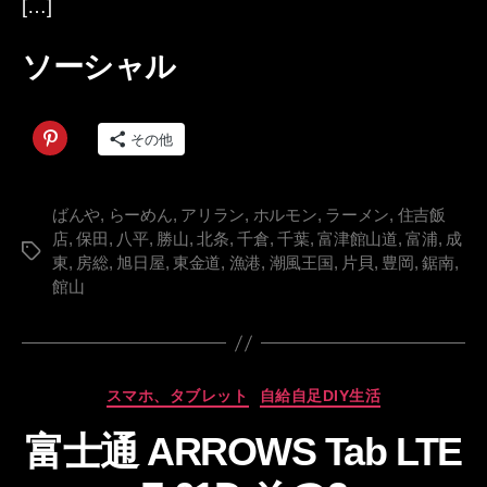
[…]
ソーシャル
その他
ばんや
,
らーめん
,
アリラン
,
ホルモン
,
ラーメン
,
住吉飯
店
,
保田
,
八平
,
勝山
,
北条
,
千倉
,
千葉
,
富津館山道
,
富浦
,
成
タ
東
,
房総
,
旭日屋
,
東金道
,
漁港
,
潮風王国
,
片貝
,
豊岡
,
鋸南
,
グ
館山
作
成
カ
スマホ、タブレット
自給自足DIY生活
者
テ
:
富士通 ARROWS Tab LTE
ゴ
lo
リ
n