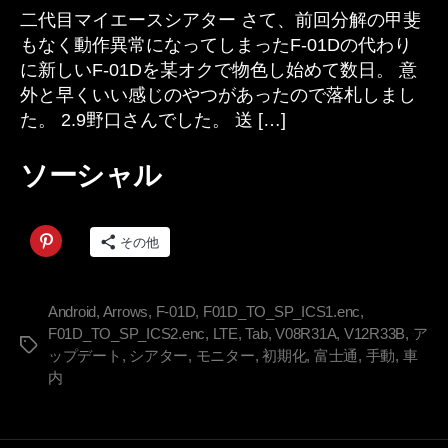
二代目マイエースシアター さて、前回分解の甲斐
もなく動作異常になってしまったF-01Dの代わり
に新しいF-01Dを某オクで物色し始めて数日。 意
外と早くいい感じのやつがあったので落札しまし
た。 2.9野口さんでした。 送 […]
ソーシャル
その他
Android
,
Arrows
,
F-01D
,
F01D_TO_SP_ICS1.enc
,
F01D_TO_SP_ICS2.enc
,
LTE
,
Tab
,
V08R31A
,
V12R33B
,
ア
タ
ップデート
,
シアター
,
モニター
,
初期化
,
富士通
,
手動
,
車
グ
内