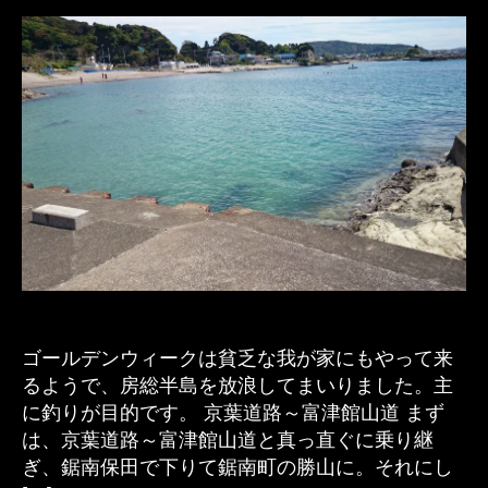
放
e
浪
s
記）
pr
へ
in
の
g
ゴールデンウィークは貧乏な我が家にもやって来
るようで、房総半島を放浪してまいりました。主
に釣りが目的です。 京葉道路～富津館山道 まず
は、京葉道路～富津館山道と真っ直ぐに乗り継
ぎ、鋸南保田で下りて鋸南町の勝山に。それにし