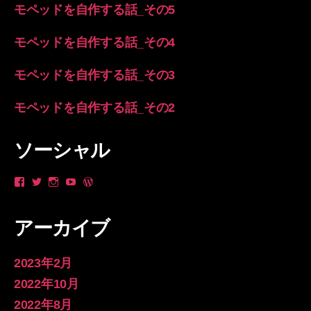
モペッドを自作する話_その5
モペッドを自作する話_その4
モペッドを自作する話_その3
モペッドを自作する話_その2
ソーシャル
や
_yanzo
longsleevespring
yan
longsleevespring
ん
さ
さ
zo
さ
ゾ
ん
ん
さ
ん
ー
の
の
ん
の
アーカイブ
さ
プ
プ
の
プ
ん
ロ
ロ
プ
ロ
の
フ
フ
ロ
フ
プ
ィ
ィ
フ
ィ
2023年2月
ロ
ー
ー
ィ
ー
フ
ル
ル
ー
ル
2022年10月
ィ
を
を
ル
を
2022年8月
ー
Twitter
Instagram
を
WordPress.org