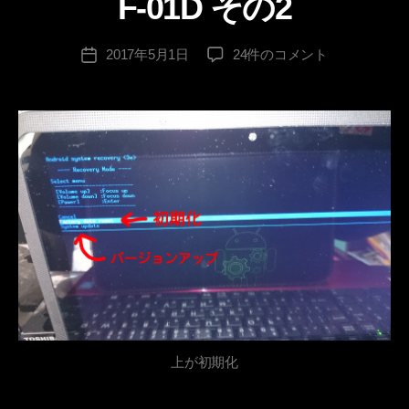
F-01D その2
ー
g
sl
投
富
2017年5月1日
24件のコメント
e
投
稿
士
e
稿
者
通
v
日
ARROWS
e
Tab
s
LTE
pr
F-
in
01D
g
そ
の
2
へ
の
上が初期化