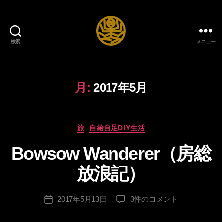
検索
メニュー
自
給
自
足
月:
2017年5月
DIY
生
作
活
成
カ
ブ
旅
自給自足DIY生活
者
テ
ロ
:
Bowsow Wanderer（房総
ゴ
グ
lo
リ
n
放浪記）
ー
g
sl
投
Bowsow
2017年5月13日
3件のコメント
e
投
稿
Wanderer（房
e
稿
者
総
v
日