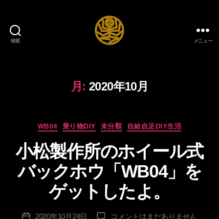
検索
メニュー
自
給
自
足
月:
2020年10月
DIY
生
活
カ
ブ
WB04
乗り物DIY
未分類
自給自足DIY生活
作
テ
ロ
成
小松製作所のホイール式
ゴ
グ
者
リ
:
バックホウ「WB04」を
ー
lo
n
ゲットしたよ。
g
sl
投
小
2020年10月24日
コメントはまだありません
e
投