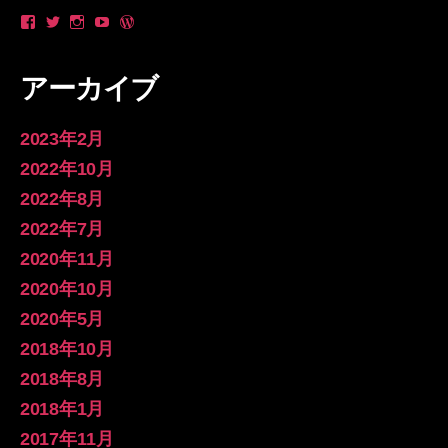
や
_yanzo
longsleevespring
yan
longsleevespring
ん
さ
さ
zo
さ
ゾ
ん
ん
さ
ん
ー
の
の
ん
の
アーカイブ
さ
プ
プ
の
プ
ん
ロ
ロ
プ
ロ
の
フ
フ
ロ
フ
プ
ィ
ィ
フ
ィ
2023年2月
ロ
ー
ー
ィ
ー
フ
ル
ル
ー
ル
2022年10月
ィ
を
を
ル
を
2022年8月
ー
Twitter
Instagram
を
WordPress.org
ル
で
で
YouTube
で
2022年7月
を
表
表
で
表
Facebook
示
示
表
示
2020年11月
で
示
表
2020年10月
示
2020年5月
2018年10月
2018年8月
2018年1月
2017年11月