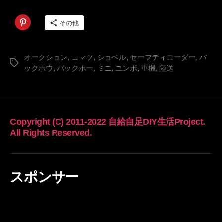
し
た
その他
よ。
へ
の
オークション
,
コマツ
,
ショベル
,
セーフティローダー
,
バ
タ
ックホウ
,
バックホー
,
ミニ
,
ユンボ
,
重機
,
陸送
グ
Copyright (C) 2011-2022 自給自足DIY生活Project.
All Rights Reserved.
スポンサー