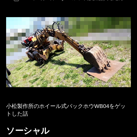
稿
松
e
稿
者
製
v
日
作
e
所
s
の
pr
ホ
in
イ
g
ー
ル
式
バ
ッ
ク
ホ
ウ
「WB04」
小松製作所のホイール式バックホウWB04をゲッ
を
トした話
ゲ
ッ
ソーシャル
ト