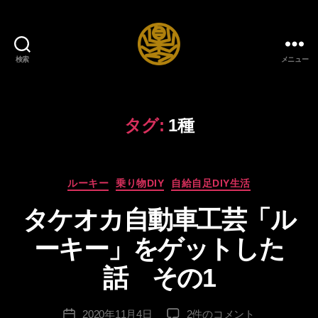
検索
メニュー
自
給
自
足
タグ:
1種
DIY
生
活
カ
ブ
ルーキー
乗り物DIY
自給自足DIY生活
作
テ
ロ
成
タケオカ自動車工芸「ル
ゴ
グ
者
リ
:
ーキー」をゲットした
ー
lo
n
話 その1
g
sl
投
タ
2020年11月4日
2件のコメント
e
投