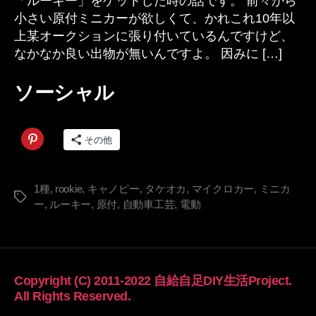
「ルーキー」をゲットした時の話です。 前々から
の
小さい原付ミニカーが欲しくて、かれこれ10年以
1
上某オークションに張り付いているんですけど、
へ
の
なかなか良い出物が無いんですよ。 因みに […]
ソーシャル
その他
1種
,
rookie
,
キャノピー
,
タケオカ
,
マイクロカー
,
ミニカ
タ
ー
,
ルーキー
,
原付
,
自動車工芸
,
電動
グ
Copyright (C) 2011-2022 自給自足DIY生活Project.
All Rights Reserved.