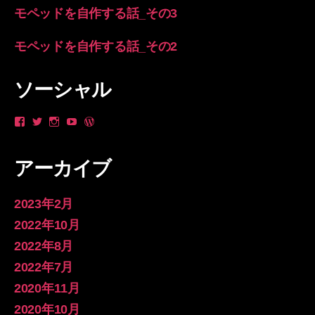
モペッドを自作する話_その3
モペッドを自作する話_その2
ソーシャル
や
_yanzo
longsleevespring
yan
longsleevespring
ん
さ
さ
zo
さ
ゾ
ん
ん
さ
ん
ー
の
の
ん
の
アーカイブ
さ
プ
プ
の
プ
ん
ロ
ロ
プ
ロ
の
フ
フ
ロ
フ
プ
ィ
ィ
フ
ィ
2023年2月
ロ
ー
ー
ィ
ー
フ
ル
ル
ー
ル
2022年10月
ィ
を
を
ル
を
2022年8月
ー
Twitter
Instagram
を
WordPress.org
ル
で
で
YouTube
で
2022年7月
を
表
表
で
表
Facebook
示
示
表
示
2020年11月
で
示
表
2020年10月
示