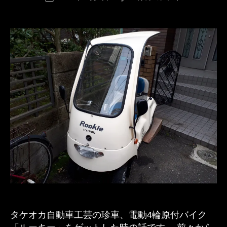
稿
ケ
e
稿
者
オ
v
日
カ
e
自
s
動
pr
車
in
工
g
芸
「ル
ー
キ
ー」
を
ゲ
ッ
ト
し
た
話
タケオカ自動車工芸の珍車、電動4輪原付バイク
そ