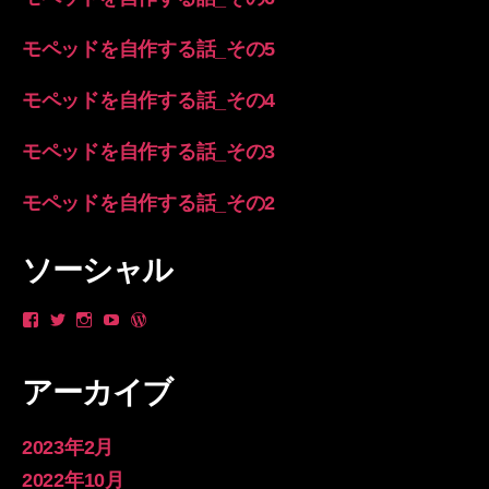
モペッドを自作する話_その5
モペッドを自作する話_その4
モペッドを自作する話_その3
モペッドを自作する話_その2
ソーシャル
や
_yanzo
longsleevespring
yan
longsleevespring
ん
さ
さ
zo
さ
ゾ
ん
ん
さ
ん
ー
の
の
ん
の
アーカイブ
さ
プ
プ
の
プ
ん
ロ
ロ
プ
ロ
の
フ
フ
ロ
フ
プ
ィ
ィ
フ
ィ
2023年2月
ロ
ー
ー
ィ
ー
フ
ル
ル
ー
ル
2022年10月