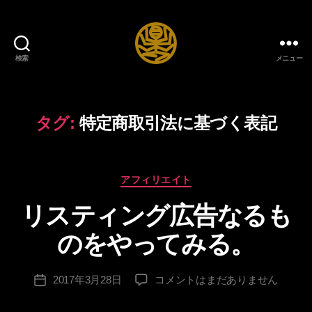
検索
メニュー
自
給
自
足
タグ:
特定商取引法に基づく表記
DIY
生
作
活
成
カ
ブ
アフィリエイト
者
テ
ロ
:
リスティング広告なるも
ゴ
グ
lo
リ
n
のをやってみる。
ー
g
sl
投
リ
2017年3月28日
コメントはまだありません
e
投
稿
ス
e
稿
者
テ
v
日