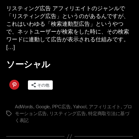
ィ
e
リスティング広告 アフィリエイトのジャンルで
ン
s
「リスティング広告」というのがあるんですが、
グ
pr
これはいわゆる「検索連動型広告」というやつ
広
in
で、ネットユーザーが検索をした時に、その検索
告
g
ワードに連動して広告が表示される仕組みです。
な
[…]
る
も
の
ソーシャル
を
や
っ
その他
て
み
る。
AdWords
,
Google
,
PPC広告
,
Yahoo!
,
アフィリエイト
,
プロ
へ
モーション広告
,
リスティング広告
,
特定商取引法に基づ
タ
の
く表記
グ